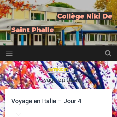
Collège Niki De
Saint Phalle
CATEGORY
Voyage en Italie
Voyage en Italie – Jour 4