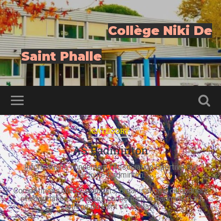
Collège Niki De
Saint Phalle
CATEGORY
AS Badminton
Informations concernant l’Association Sportive sur
l’activité Badminton.
Compétitions UNSS, résultats, organisations, calendriers
et informations diverses concernant le Badminton au
Collège du Pont de la Maye.