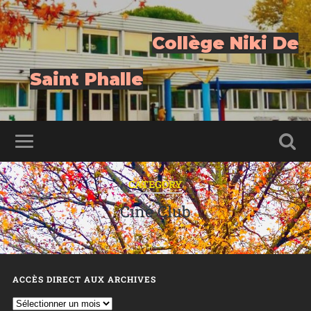
Collège Niki De
Saint Phalle
CATEGORY
Ciné Club
ACCÈS DIRECT AUX ARCHIVES