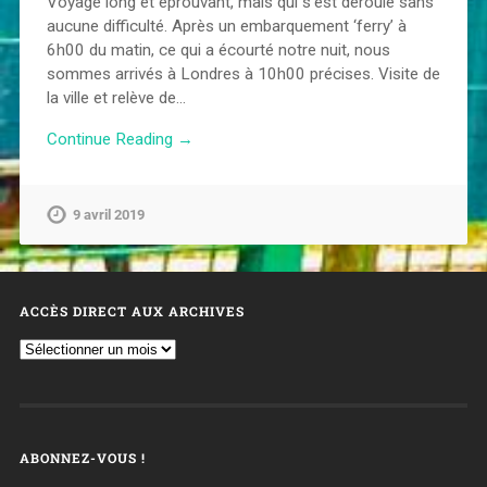
Voyage long et éprouvant, mais qui s’est déroulé sans
aucune difficulté. Après un embarquement ‘ferry’ à
6h00 du matin, ce qui a écourté notre nuit, nous
sommes arrivés à Londres à 10h00 précises. Visite de
la ville et relève de…
Continue Reading →
9 avril 2019
ACCÈS DIRECT AUX ARCHIVES
ABONNEZ-VOUS !