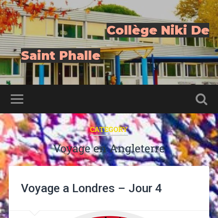
Collège Niki De
Saint Phalle
CATEGORY
Voyage en Angleterre
Voyage a Londres – Jour 4