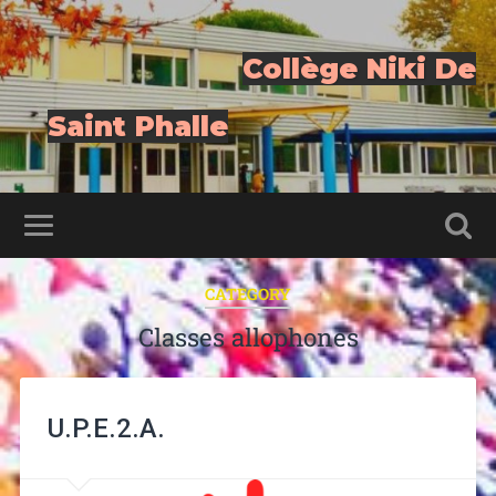
Collège Niki De
Saint Phalle
CATEGORY
Classes allophones
U.P.E.2.A.