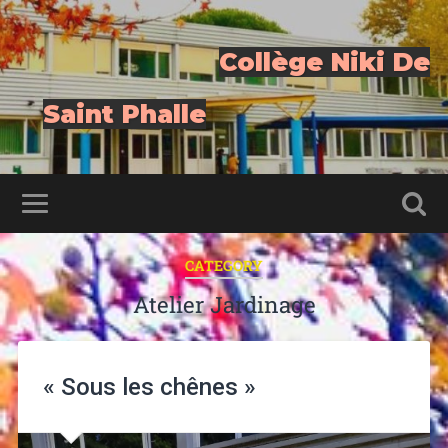
Collège Niki De
Saint Phalle
CATEGORY
Atelier Jardinage
« Sous les chênes »