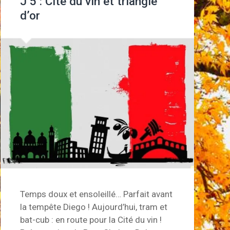
J 5 : Cité du vin et triangle
d’or
Temps doux et ensoleillé… Parfait avant
la tempête Diego ! Aujourd’hui, tram et
bat-cub : en route pour la Cité du vin !