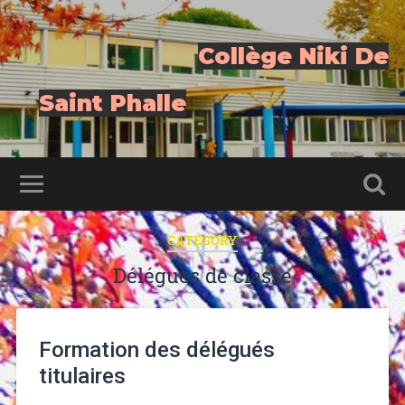
Collège Niki De
Saint Phalle
CATEGORY
Délégués de classe
Formation des délégués
titulaires