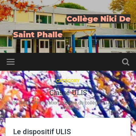
Collège Niki De
Saint Phalle
CATEGORY
Classe ULIS
Unité locale d’intégration scolaire du collège du Pont de la
Maye
Le dispositif ULIS