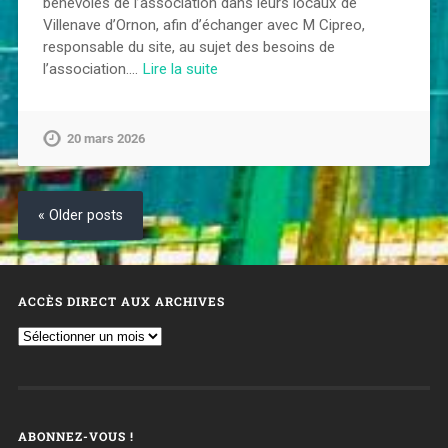
bénévoles de l’association dans leurs locaux de
Villenave d’Ornon, afin d’échanger avec M Cipreo,
responsable du site, au sujet des besoins de
l’association.…
Lire la suite
20 mars 2026
« Older posts
ACCÈS DIRECT AUX ARCHIVES
ABONNEZ-VOUS !